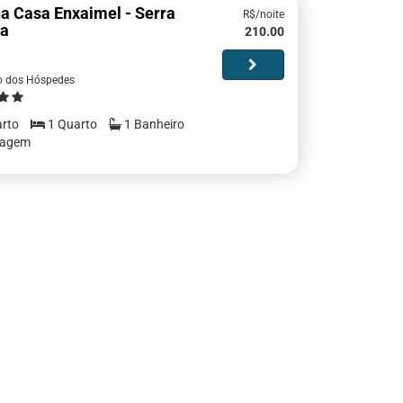
a Casa Enxaimel - Serra
R$/noite
a
210.00
o dos Hóspedes
rto
1 Quarto
1 Banheiro
ragem