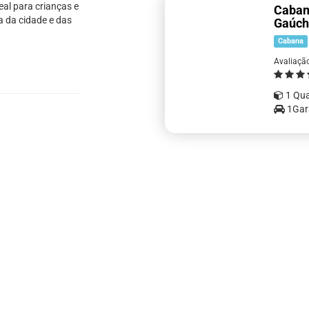
eal para crianças e
Caban
a da cidade e das
Gaúch
Cabana
Avaliaçã
1 Qua
1Ga