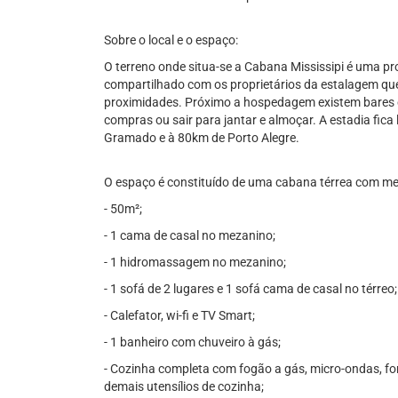
Sobre o local e o espaço:
O terreno onde situa-se a Cabana Mississipi é uma pr
compartilhado com os proprietários da estalagem qu
proximidades. Próximo a hospedagem existem bares 
compras ou sair para jantar e almoçar. A estadia fic
Gramado e à 80km de Porto Alegre.
O espaço é constituído de uma cabana térrea com me
- 50m²;
- 1 cama de casal no mezanino;
- 1 hidromassagem no mezanino;
- 1 sofá de 2 lugares e 1 sofá cama de casal no térreo;
- Calefator, wi-fi e TV Smart;
- 1 banheiro com chuveiro à gás;
- Cozinha completa com fogão a gás, micro-ondas, for
demais utensílios de cozinha;