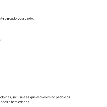
ente cercado possuindo:
;
lhidas, inclusive as que estiverem no pátio e os
cados e bem criados.