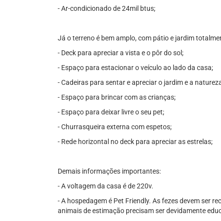
- Ar-condicionado de 24mil btus;
Já o terreno é bem amplo, com pátio e jardim totalm
- Deck para apreciar a vista e o pôr do sol;
- Espaço para estacionar o veículo ao lado da casa;
- Cadeiras para sentar e apreciar o jardim e a natureza
- Espaço para brincar com as crianças;
- Espaço para deixar livre o seu pet;
- Churrasqueira externa com espetos;
- Rede horizontal no deck para apreciar as estrelas;
Demais informações importantes:
- A voltagem da casa é de 220v.
- A hospedagem é Pet Friendly. As fezes devem ser reco
animais de estimação precisam ser devidamente edu