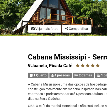
Veja mais fotos
Compartilhar
Cabana Mississipi - Ser
Joaneta, Picada Café
1 Quarto
4 pessoas
2 Camas
1 b
A Cabana Mississipi é uma das opções de hospedag
construção totalmente em madeira inspirada nas cab
charmosa e pode acomodar até 4 pessoas adultas. Po
dias na Serra Gaúcha.
OBS: O café da manhã é opcional e não está incluso no