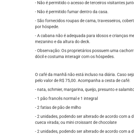
- Não é permitido o acesso de terceiros visitantes ju
- Não é permitido fumar dentro da casa.
- São fornecidos roupas de cama, travesseiros, cobert
por hóspede.
- A cabana não é adequada para idosos e crianças m
mezanino e da altura do deck.
- Observação: Os proprietários possuem uma cachorr
dócil e costuma interagir com os hóspedes.
O café da manhã não está incluso na diária. Caso seja
pelo valor de R$ 75,00. Acompanha a cesta de café:
- nata, schmier, margarina, queijo, presunto e salamit
- 1 pão francês normal e 1 integral
- 2 fatias de pão de milho
- 2 unidades, podendo ser alterado de acordo com a di
cueca virada; ou mini croissant de chocolate
- 2 unidades, podendo ser alterado de acordo com a di