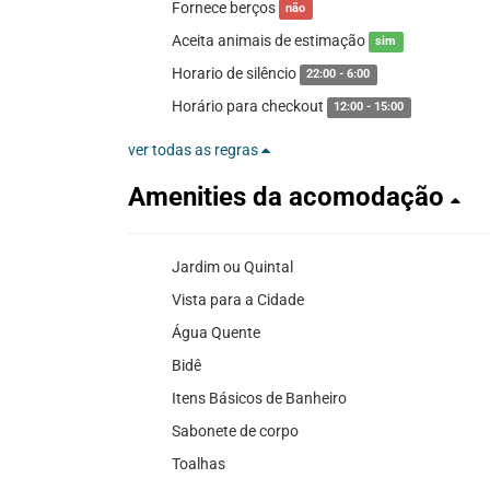
Fornece berços
não
Aceita animais de estimação
sim
Horario de silêncio
22:00 - 6:00
Horário para checkout
12:00 - 15:00
ver todas as regras
Amenities da acomodação
Jardim ou Quintal
Vista para a Cidade
Água Quente
Bidê
Itens Básicos de Banheiro
Sabonete de corpo
Toalhas